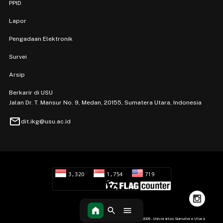
PPID
Lapor
Pengadaan Elektronik
Survei
Arsip
Berkarir di USU
Jalan Dr. T. Mansur No. 9, Medan, 20155, Sumatera Utara, Indonesia
mail
dit.ikg@usu.ac.id
Hak Cipta 2026 - Universitas Sumatera Utara